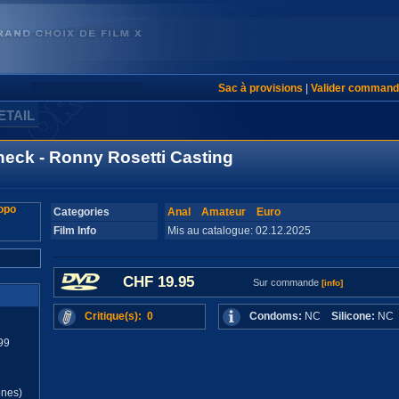
Sac à provisions
|
Valider command
ETAIL
eck - Ronny Rosetti Casting
Categories
Anal
Amateur
Euro
Film Info
Mis au catalogue: 02.12.2025
CHF 19.95
Sur commande
[info]
Critique(s): 0
Condoms:
NC
Silicone:
N
99
d
ones)