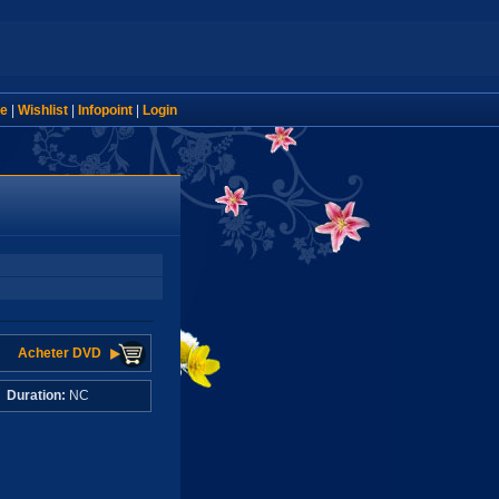
e
|
Wishlist
|
Infopoint
|
Login
Acheter DVD
C
Duration:
NC