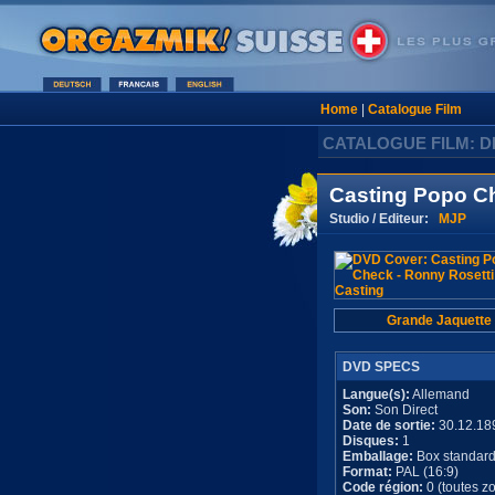
Home
|
Catalogue Film
CATALOGUE FILM: D
Casting Popo Ch
Studio / Editeur:
MJP
Grande Jaquette
DVD SPECS
Langue(s):
Allemand
Son:
Son Direct
Date de sortie:
30.12.18
Disques:
1
Emballage:
Box standar
Format:
PAL (16:9)
Code région:
0 (toutes z