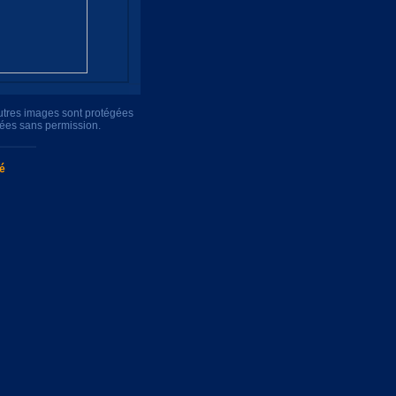
autres images sont protégées
uées sans permission.
té