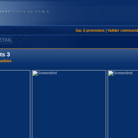
Sac à provisions
|
Valider command
ETAIL
ts 3
Junkies