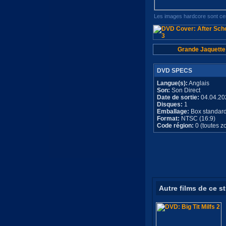
Les images hardcore sont cen
Grande Jaquette
DVD SPECS
Langue(s):
Anglais
Son:
Son Direct
Date de sortie:
04.04.20
Disques:
1
Emballage:
Box standar
Format:
NTSC (16:9)
Code région:
0 (toutes z
Autre films de ce s