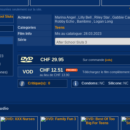
surées seulement sur la site.
Acteurs
Marina Angel , Lilly Bell , Riley Star , Gabbie Ca
Robby Echo , Bambino , Logan Long
Categories
Teens
Film Info
Mis au catalogue: 28.03.2023
Série
23
CHF 29.95
Sur commande
[info]
d
CHF 12.51
VOD
ones)
Téléchargez le film complètement
au lieu de CHF 13.90
Critique(s): 0
Condoms:
NC
Silicone:
N
tudio