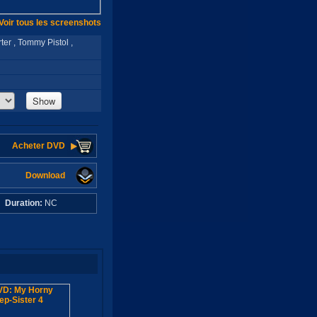
Voir tous les screenshots
rter , Tommy Pistol ,
Show
Acheter DVD
Download
C
Duration:
NC