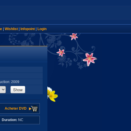
e
|
Wishlist
|
Infopoint
|
Login
ction: 2009
Show
Acheter DVD
C
Duration:
NC