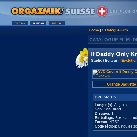
Home
|
Catalogue Film
CATALOGUE FILM: D
If Daddy Only K
Studio / Editeur:
Evolution
Grande Jaquette
DVD SPECS
Langue(s):
Anglais
Son:
Son Direct
Disques:
1
Emballage:
Box standar
Format:
NTSC
Code région:
0 (toutes z