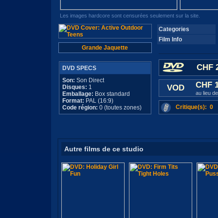
Les images hardcore sont censurées seulement sur la site.
Categories
Film Info
Grande Jaquette
CHF 2
DVD SPECS
Son:
Son Direct
CHF 
VOD
Disques:
1
au lieu d
Emballage:
Box standard
Format:
PAL (16:9)
Critique(s): 0
Code région:
0 (toutes zones)
Autre films de ce studio