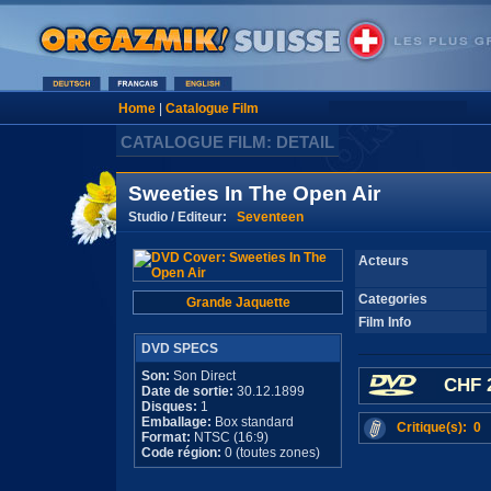
Home
|
Catalogue Film
CATALOGUE FILM: DETAIL
Sweeties In The Open Air
Studio / Editeur:
Seventeen
Acteurs
Categories
Grande Jaquette
Film Info
DVD SPECS
Son:
Son Direct
CHF 
Date de sortie:
30.12.1899
Disques:
1
Emballage:
Box standard
Critique(s): 0
Format:
NTSC (16:9)
Code région:
0 (toutes zones)