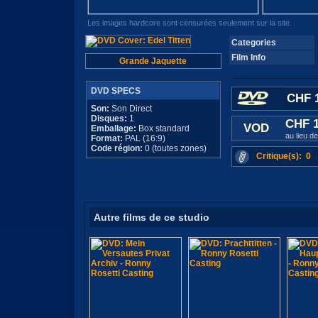
Les images hardcore sont censurées seulement sur la site.
Categories
Film Info
Grande Jaquette
DVD SPECS
CHF 1
Son:
Son Direct
Disques:
1
CHF 
VOD
Emballage:
Box standard
au lieu d
Format:
PAL (16:9)
Code région:
0 (toutes zones)
Critique(s): 0
Autre films de ce studio