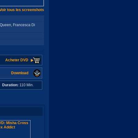
Voir tous les screenshots
a Queen, Francesca Di
Acheter DVD
Download
C
Duration:
110 Min.