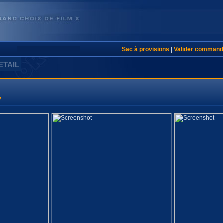
Sac à provisions
|
Valider command
ETAIL
y