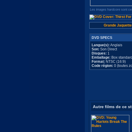
Les images hardcore sont cen
Grande Jaquette
DVD SPECS
Langue(s):
Anglais
Son:
Son Direct
Disques:
1
Emballage:
Box standar
Format:
NTSC (16:9)
Code région:
0 (toutes z
Autre films de ce s