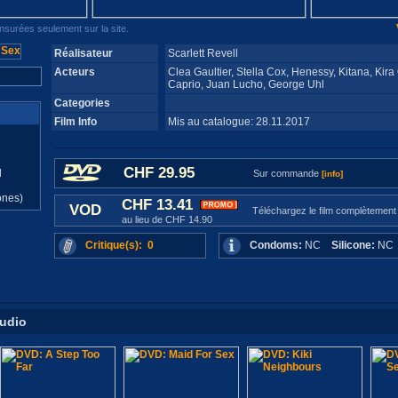
surées seulement sur la site.
Réalisateur
Scarlett Revell
Acteurs
Clea Gaultier, Stella Cox, Henessy, Kitana, Kir
Caprio, Juan Lucho, George Uhl
Categories
Film Info
Mis au catalogue: 28.11.2017
CHF 29.95
d
Sur commande
[info]
ones)
CHF 13.41
VOD
Téléchargez le film complètement
au lieu de CHF 14.90
Critique(s): 0
Condoms:
NC
Silicone:
N
tudio