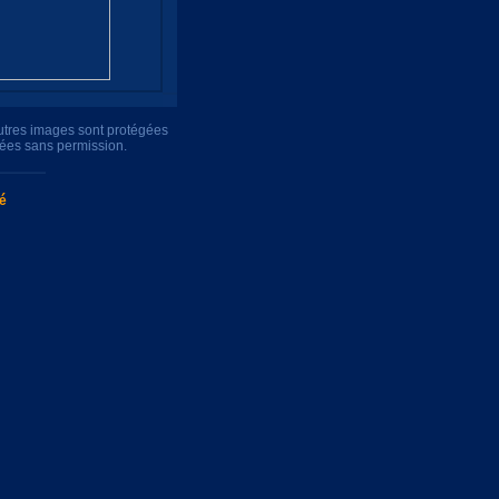
autres images sont protégées
uées sans permission.
té