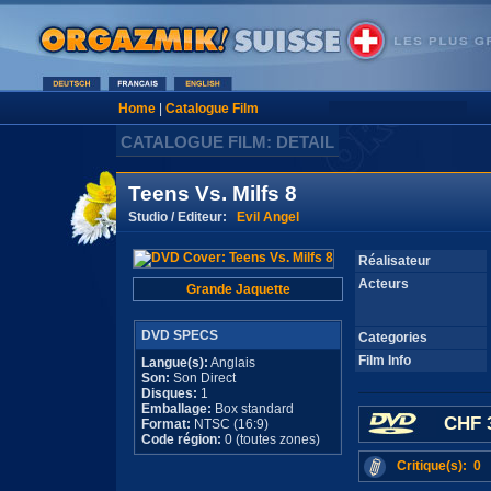
Home
|
Catalogue Film
CATALOGUE FILM: DETAIL
Teens Vs. Milfs 8
Studio / Editeur:
Evil Angel
Réalisateur
Acteurs
Grande Jaquette
DVD SPECS
Categories
Film Info
Langue(s):
Anglais
Son:
Son Direct
Disques:
1
Emballage:
Box standard
CHF 
Format:
NTSC (16:9)
Code région:
0 (toutes zones)
Critique(s): 0