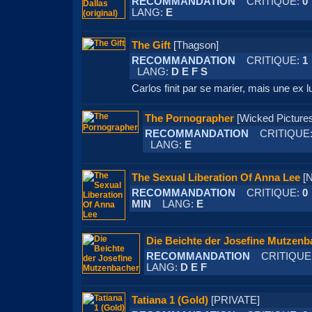
RECOMMANDATION
CRITIQUE:
0
LANG:
E
The Gift
[Thagson]
RECOMMANDATION
CRITIQUE:
1
LANG:
D E F S
Carlos finit par se marier, mais une ex lu
The Pornographer
[Wicked Pictu
RECOMMANDATION
CRITIQUE
LANG:
E
The Sexual Liberation Of Anna Lee
[
RECOMMANDATION
CRITIQUE:
0
MIN
LANG:
E
Die Beichte der Josefine Mutzenb
RECOMMANDATION
CRITIQUE
LANG:
D E F
Tatiana 1 (Gold)
[PRIVATE]