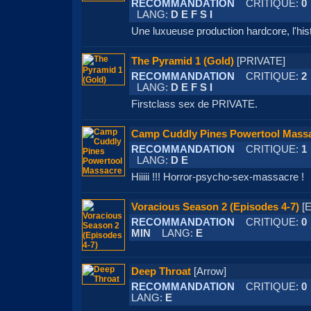
RECOMMANDATION
CRITIQUE:
0
LANG:
D E F S I
Une luxueuse production hardcore, l'hist
The Pyramid 1 (Gold)
[PRIVATE]
RECOMMANDATION
CRITIQUE:
2
LANG:
D E F S I
Firstclass sex de PRIVATE.
Camp Cuddly Pines Powertool Mass
RECOMMANDATION
CRITIQUE:
1
LANG:
D E
Hiiiii !!! Horror-psycho-sex-massacre !
Voracious Season 2 (Episodes 4-7)
[E
RECOMMANDATION
CRITIQUE:
0
MIN
LANG:
E
Deep Throat
[Arrow]
RECOMMANDATION
CRITIQUE:
0
LANG:
E