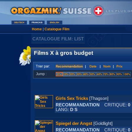
Home
|
Catalogue Film
CATALOGUE FILM: LIST
Films X à gros budget
Jump :
Girls Sex Tricks
[Thagson]
RECOMMANDATION
CRITIQUE:
0
LANG:
D S
Spiegel der Angst
[Goldlight]
RECOMMANDATION
CRITIQUE:
0