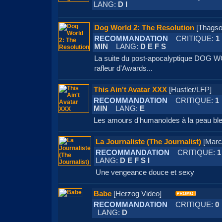
LANG:
D I
Dog World 2: The Resolution
[Thag
RECOMMANDATION
CRITIQUE:
1
MIN
LANG:
D E F S
La suite du post-apocalyptique DOG W
rafleur d'Awards...
This Ain't Avatar XXX
[Hustler/LFP
RECOMMANDATION
CRITIQUE:
1
MIN
LANG:
E
Les amours d'humanoïdes à la peau ble
La Journaliste (The Journalist)
[Mar
RECOMMANDATION
CRITIQUE:
1
LANG:
D E F S I
Une vengeance douce et sexy
Babe
[Herzog Video]
RECOMMANDATION
CRITIQUE:
0
LANG:
D