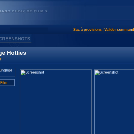
Sac à provisions
|
Valider command
SCREENSHOTS
e Hotties
m
 Film