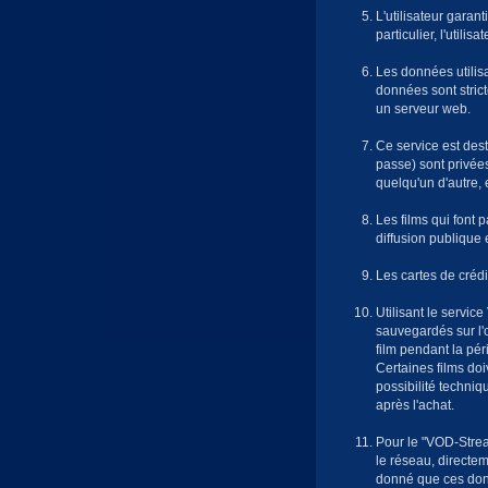
L'utilisateur garant
particulier, l'utilis
Les données utilisa
données sont stric
un serveur web.
Ce service est des
passe) sont privées
quelqu'un d'autre, 
Les films qui font p
diffusion publique e
Les cartes de créd
Utilisant le servic
sauvegardés sur l'ord
film pendant la pér
Certaines films doiv
possibilité techniq
après l'achat.
Pour le "VOD-Strea
le réseau, directeme
donné que ces donné