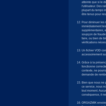
atteinte que si le d
l'utilisateur. Des r
plupart du temps i
être tenus pour re
Pour diminuer les r
immédiatement les 
supplémentaires, et 
soupçon de fraude,
faire, ou bien de b
vérifications néces
Un fichier VOD cor
accessoirement sur
Grâce à la présence d
fonctionne correcte
contexte, ne pourra
demande de rembo
Bien que nous ne po
ce service, nous no
tout moment. Aucune
conséquence, il n
ORGAZMIK envoie un