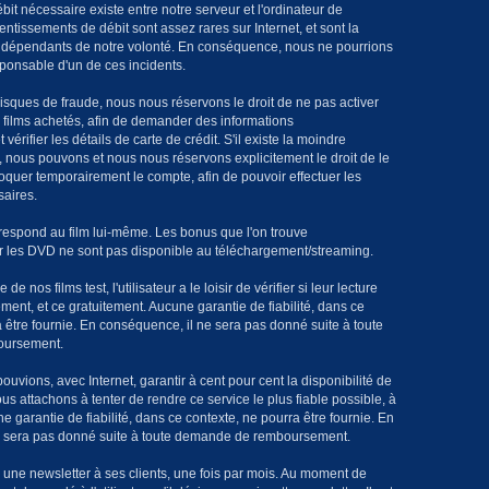
ébit nécessaire existe entre notre serveur et l'ordinateur de
alentissements de débit sont assez rares sur Internet, et sont la
ndépendants de notre volonté. En conséquence, nous ne pourrions
sponsable d'un de ces incidents.
isques de fraude, nous nous réservons le droit de ne pas activer
films achetés, afin de demander des informations
vérifier les détails de carte de crédit. S'il existe la moindre
 nous pouvons et nous nous réservons explicitement le droit de le
loquer temporairement le compte, afin de pouvoir effectuer les
saires.
respond au film lui-même. Les bonus que l'on trouve
 les DVD ne sont pas disponible au téléchargement/streaming.
e nos films test, l'utilisateur a le loisir de vérifier si leur lecture
ment, et ce gratuitement. Aucune garantie de fiabilité, dans ce
 être fournie. En conséquence, il ne sera pas donné suite à toute
ursement.
uvions, avec Internet, garantir à cent pour cent la disponibilité de
us attachons à tenter de rendre ce service le plus fiable possible, à
 garantie de fiabilité, dans ce contexte, ne pourra être fournie. En
e sera pas donné suite à toute demande de remboursement.
e newsletter à ses clients, une fois par mois. Au moment de