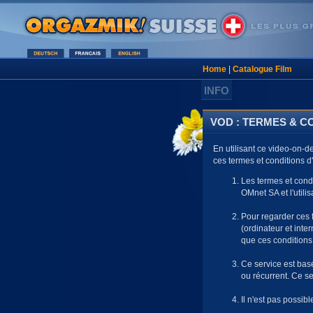
Home
|
Catalogue Film
INFO
VOD : TERMES & CO
En utilisant ce video-on-
ces termes et conditions d'u
Les termes et condi
OMnet SA et l'utilis
Pour regarder ces 
(ordinateur et inter
que ces conditions
Ce service est bas
ou récurrent. Ce s
Il n'est pas possib