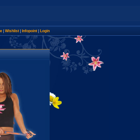
e
|
Wishlist
|
Infopoint
|
Login