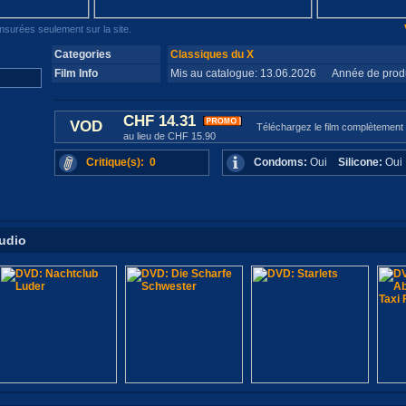
surées seulement sur la site.
Categories
Classiques du X
Film Info
Mis au catalogue: 13.06.2026 Année de produ
CHF 14.31
VOD
Téléchargez le film complètement
au lieu de CHF 15.90
Critique(s): 0
Condoms:
Oui
Silicone:
Ou
tudio