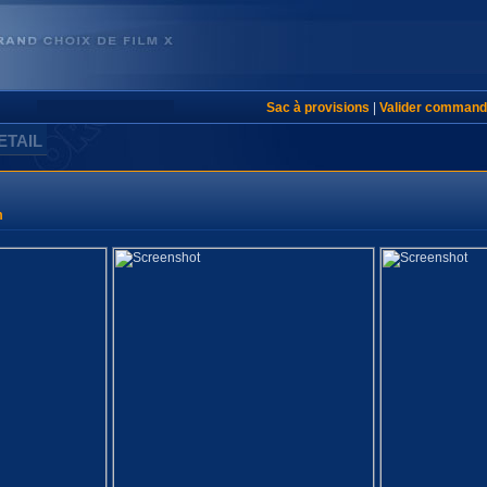
Sac à provisions
|
Valider command
ETAIL
m