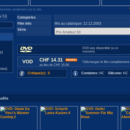
surées seulement sur la site.
Categories
Film Info
Mis au catalogue: 12.12.2003
Série
DVD pas disponible (a ce
moment)
03
CHF 14.31
d
VOD
Téléchargez le film complètement
au lieu de CHF 15.90
ones)
Critique(s): 0
Condoms:
NC
Silicone:
N
tudio