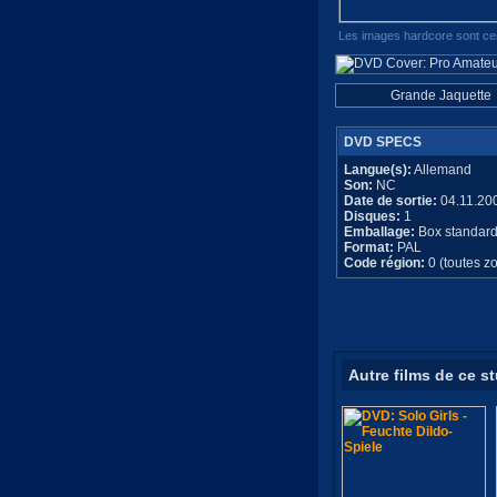
Les images hardcore sont cen
Grande Jaquette
DVD SPECS
Langue(s):
Allemand
Son:
NC
Date de sortie:
04.11.20
Disques:
1
Emballage:
Box standar
Format:
PAL
Code région:
0 (toutes z
Autre films de ce s