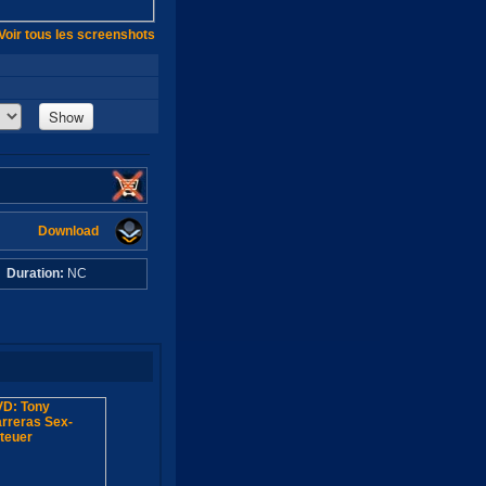
Voir tous les screenshots
Show
Download
C
Duration:
NC