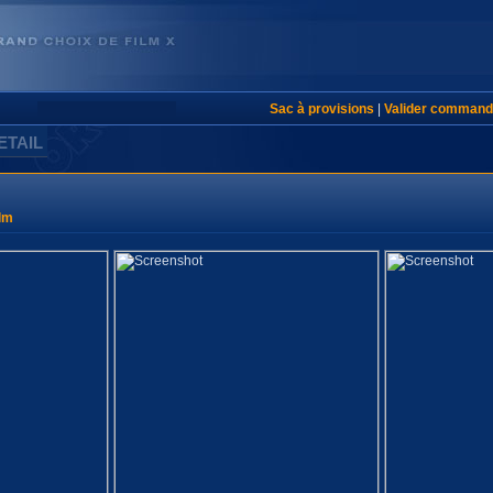
Sac à provisions
|
Valider command
ETAIL
lm