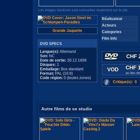
Les images hardcore sont censurées seulement sur la site.
Réalisateur
Acteurs
Grande Jaquette
Categories
Film Info
DVD SPECS
Langue(s):
Allemand
CHF 2
Son:
NC
Date de sortie:
30.12.1899
Disques:
1
CHF 
VOD
Emballage:
Box standard
au lieu d
Format:
PAL (16:9)
Code région:
0 (toutes zones)
Critique(s): 0
Autre films de ce studio