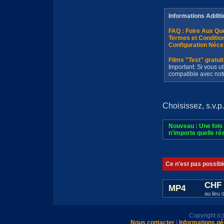
Informations Additi
FAQ : Foire Aux Q
Termes et Conditi
Configuration Néce
Films "Test" gratui
Important: Si vous ut
compatible avec not
Choisissez, s.v.p.
Nouveau : Une fois 
n'importe quelle rés
Ce n'est pas possibl
CHF 
MP4
au lieu 
Copyright (
Nous contacter
|
Informations gé