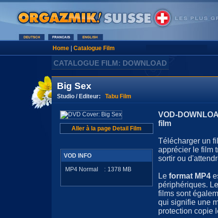
Home
|
Catalogue Film
CATALOGUE FILM: DOWNLOAD
Big Sex
Studio / Editeur:
Tabu Film
VOD-DOWNLOAD 
film
Aller à la page Detail Film
Télécharger un fi
apprécier le film
VOD INFO
sortir ou d'attendr
MP4 Normal
:
1378
MB
Le
format MP4
e
périphériques. Le
films sont égale
qui signifie une 
protection copie l